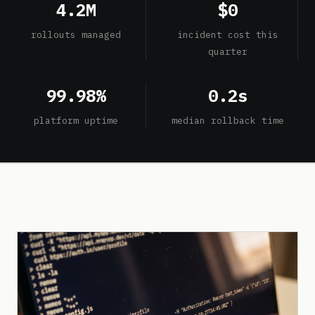
4.2M
$0
rollouts managed
incident cost this
quarter
99.98%
0.2s
platform uptime
median rollback time