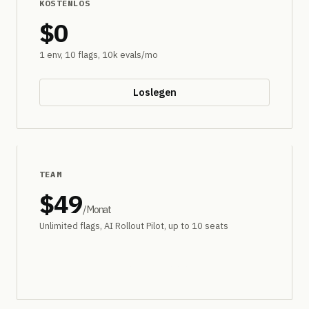
KOSTENLOS
$0
1 env, 10 flags, 10k evals/mo
Loslegen
BELIEBTESTE
TEAM
$49
/Monat
Unlimited flags, AI Rollout Pilot, up to 10 seats
Kostenlos testen