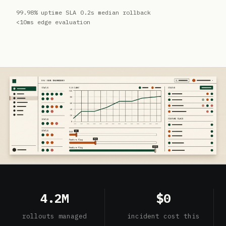
99.98% uptime SLA
0.2s median rollback
<10ms edge evaluation
4.2M
$0
rollouts managed
incident cost this