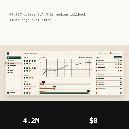
99.98% uptime SLA
0.2s median rollback
<10ms edge evaluation
4.2M
$0