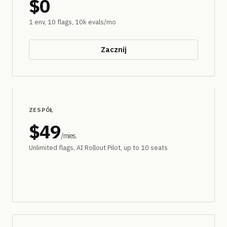
$0
1 env, 10 flags, 10k evals/mo
Zacznij
NAJPOPULARNIEJSZY
ZESPÓŁ
$49
/mies.
Unlimited flags, AI Rollout Pilot, up to 10 seats
Darmowy okres próbny