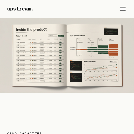
upstream
.
CINQ CAPACITÉS