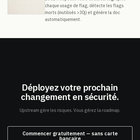
chaque usage de flag, détecte les flags
morts (inutilisés >30j) et génère la doc
automatiquement.
PRÊT ?
Déployez votre prochain
changement
en sécurité.
Upstream gère les risques. Vous gérez la roadmap.
Commencer gratuitement — sans carte
bancaire