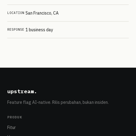
San Francisco, CA
LOCATION
1 business day
RESPONSE
upstream
.
Feature flag AI-native. Rilis perubahan, bukan insiden.
PRODUK
Fitur