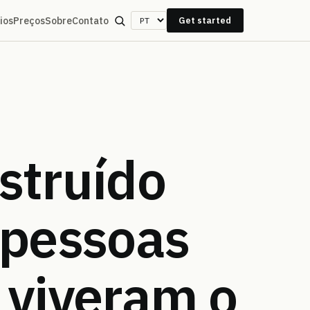
rios
Preços
Sobre
Contato
Get started
struído
 pessoas
e
viveram o