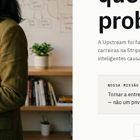
pro
A Upstream foi f
carreiras na Stri
inteligentes caus
NOSSA MISSÃO
Tornar a entr
— não um priv
Contato