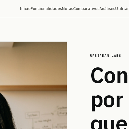
Início
Funcionalidades
Notas
Comparativos
Análises
Utilitá
UPSTREAM LABS
Con
por
qu