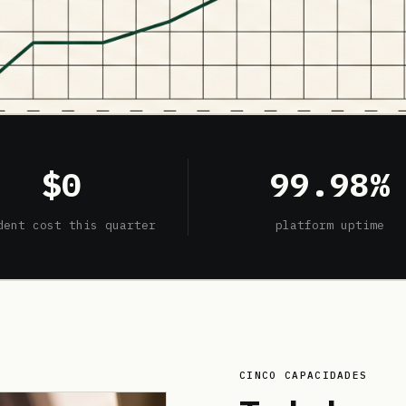
$0
99.98%
dent cost this quarter
platform uptime
CINCO CAPACIDADES