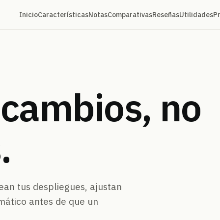
Inicio
Características
Notas
Comparativas
Reseñas
Utilidades
P
 cambios,
no
.
ean tus despliegues, ajustan
omático antes de que un