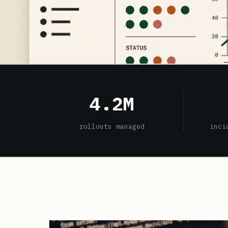
4.2M
rollouts managed
inci