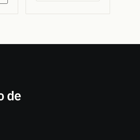
io
de