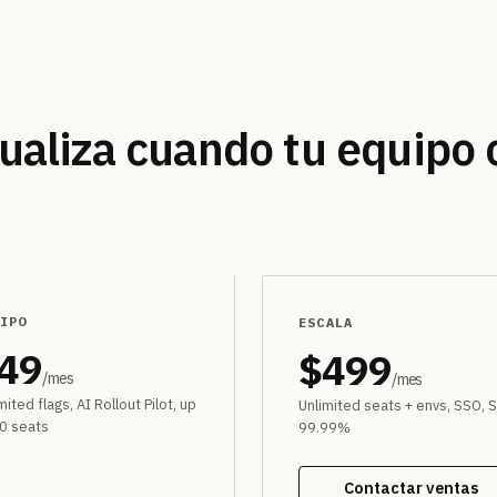
tualiza cuando tu equipo 
MÁS POPULAR
IPO
ESCALA
49
$499
/mes
/mes
mited flags, AI Rollout Pilot, up
Unlimited seats + envs, SSO, 
10 seats
99.99%
Prueba gratuita
Contactar ventas