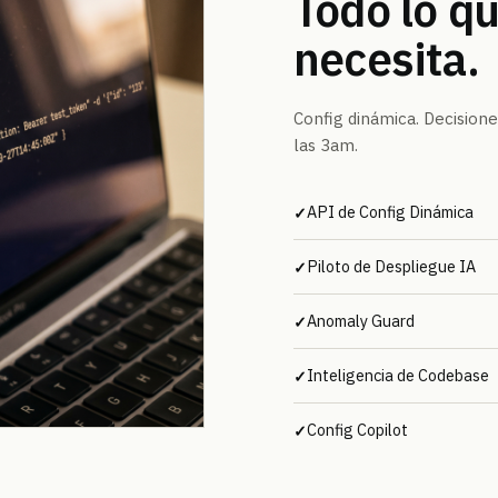
Todo lo q
necesita.
Config dinámica. Decisione
las 3am.
API de Config Dinámica
✓
Piloto de Despliegue IA
✓
Anomaly Guard
✓
Inteligencia de Codebase
✓
Config Copilot
✓