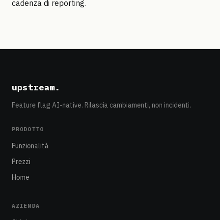
cadenza di reporting.
upstream
.
Feature flag AI-native. Rilascia cambiamenti, non incidenti.
PRODOTTO
Funzionalità
Prezzi
Home
AZIENDA