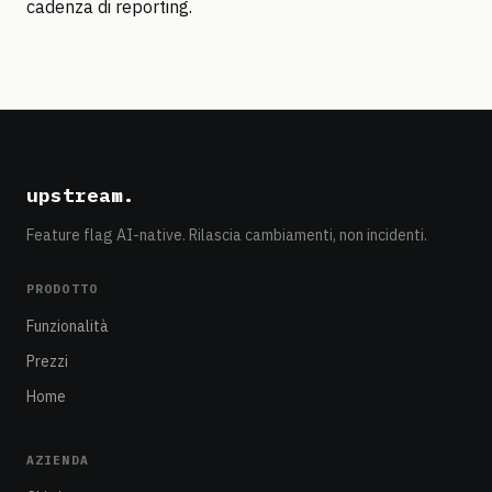
cadenza di reporting.
upstream
.
Feature flag AI-native. Rilascia cambiamenti, non incidenti.
PRODOTTO
Funzionalità
Prezzi
Home
AZIENDA