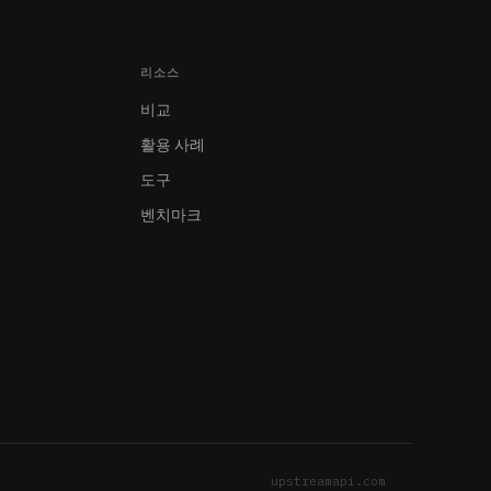
리소스
비교
활용 사례
도구
벤치마크
upstreamapi.com