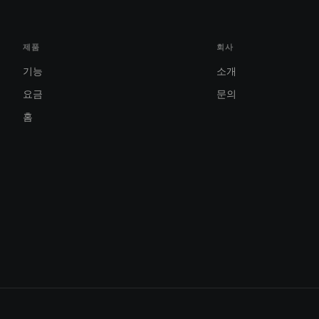
제품
회사
기능
소개
요금
문의
홈