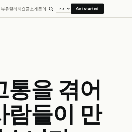
리뷰
유틸리티
요금
소개
문의
Get started
고통을
겪어
사람들이 만