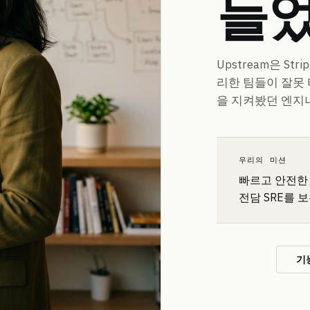
들었
Upstream은 Stri
리한 팀들이 잘못
을 지켜봤던 엔지
우리의 미션
빠르고 안전한
전담 SRE를 
문의
기